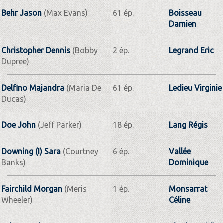
Behr Jason
(Max Evans)
61 ép.
Boisseau
Damien
Christopher Dennis
(Bobby
2 ép.
Legrand Eric
Dupree)
Delfino Majandra
(Maria De
61 ép.
Ledieu Virginie
Ducas)
Doe John
(Jeff Parker)
18 ép.
Lang Régis
Downing (I) Sara
(Courtney
6 ép.
Vallée
Banks)
Dominique
Fairchild Morgan
(Meris
1 ép.
Monsarrat
Wheeler)
Céline