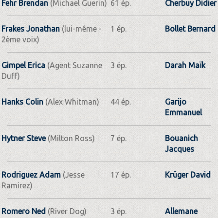
Fehr Brendan
(Michael Guerin)
61 ép.
Cherbuy Didier
Frakes Jonathan
(lui-même -
1 ép.
Bollet Bernard
2ème voix)
Gimpel Erica
(Agent Suzanne
3 ép.
Darah Maïk
Duff)
Hanks Colin
(Alex Whitman)
44 ép.
Garijo
Emmanuel
Hytner Steve
(Milton Ross)
7 ép.
Bouanich
Jacques
Rodriguez Adam
(Jesse
17 ép.
Krüger David
Ramirez)
Romero Ned
(River Dog)
3 ép.
Allemane