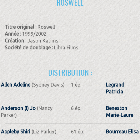
ROSWELL
Titre original :
Roswell
Année :
1999/2002
Création :
Jason Katims
Société de doublage :
Libra Films
DISTRIBUTION :
Allen Adeline
(Sydney Davis)
1 ép.
Legrand
Patricia
Anderson (I) Jo
(Nancy
6 ép.
Beneston
Parker)
Marie-Laure
Appleby Shiri
(Liz Parker)
61 ép.
Bourreau Elisa