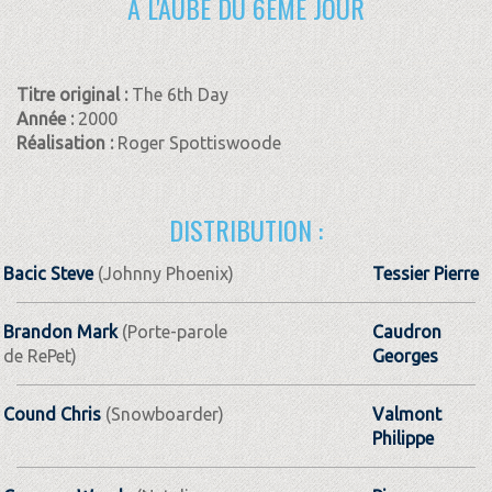
A L'AUBE DU 6ÈME JOUR
Titre original :
The 6th Day
Année :
2000
Réalisation :
Roger Spottiswoode
DISTRIBUTION :
Bacic Steve
(Johnny Phoenix)
Tessier Pierre
Brandon Mark
(Porte-parole
Caudron
de RePet)
Georges
Cound Chris
(Snowboarder)
Valmont
Philippe