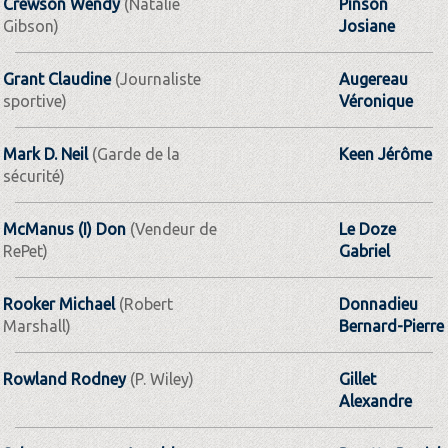
Crewson Wendy
(Natalie
Pinson
Gibson)
Josiane
Grant Claudine
(Journaliste
Augereau
sportive)
Véronique
Mark D. Neil
(Garde de la
Keen Jérôme
sécurité)
McManus (I) Don
(Vendeur de
Le Doze
RePet)
Gabriel
Rooker Michael
(Robert
Donnadieu
Marshall)
Bernard-Pierre
Rowland Rodney
(P. Wiley)
Gillet
Alexandre