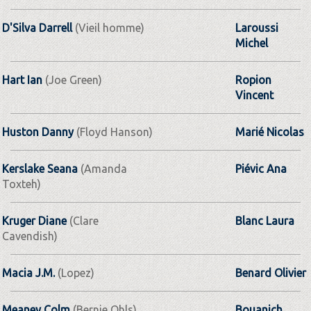
D'Silva Darrell
(Vieil homme)
Laroussi
Michel
Hart Ian
(Joe Green)
Ropion
Vincent
Huston Danny
(Floyd Hanson)
Marié Nicolas
Kerslake Seana
(Amanda
Piévic Ana
Toxteh)
Kruger Diane
(Clare
Blanc Laura
Cavendish)
Macia J.M.
(Lopez)
Benard Olivier
Meaney Colm
(Bernie Ohls)
Bouanich