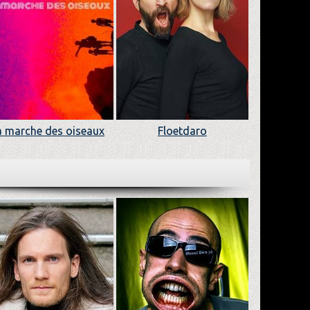
a marche des oiseaux
Floetdaro