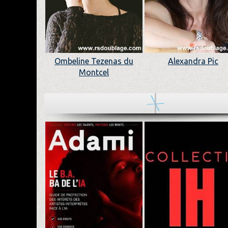
Ombeline Tezenas du
Alexandra Pic
Montcel