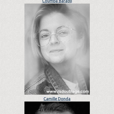
Coumba Baradji
Camille Donda