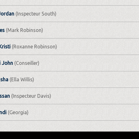
Jordan
(Inspecteur South)
es
(Mark Robinson)
risti
(Roxanne Robinson)
i John
(Conseiller)
isha
(Ella Willis)
assan
(Inspecteur Davis)
ndi
(Georgia)