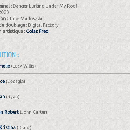
ginal :
Danger Lurking Under My Roof
2023
ion :
John Murlowski
de doublage :
Digital Factory
 artistique :
Colas Fred
UTION :
melie
(Lucy Willis)
ce
(Georgia)
ah
(Ryan)
an Robert
(John Carter)
Kristina
(Diane)