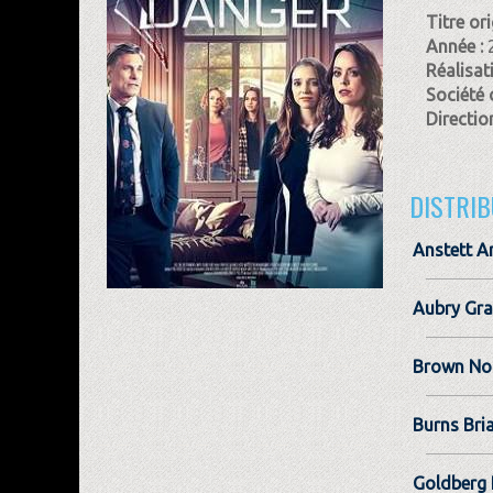
Titre ori
Année :
Réalisat
Société 
Direction
DISTRIB
Anstett A
Aubry Gra
Brown No
Burns Bri
Goldberg 