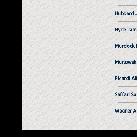
Hubbard 
Hyde Jam
Murdock K
Murlowsk
Ricardi Al
Saffari S
Wagner A