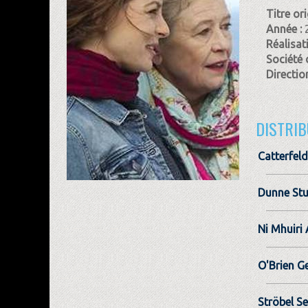
Titre ori
Année :
Réalisat
Société 
Direction
DISTRIB
Catterfel
Dunne Stu
Ni Mhuiri 
O'Brien G
Ströbel S