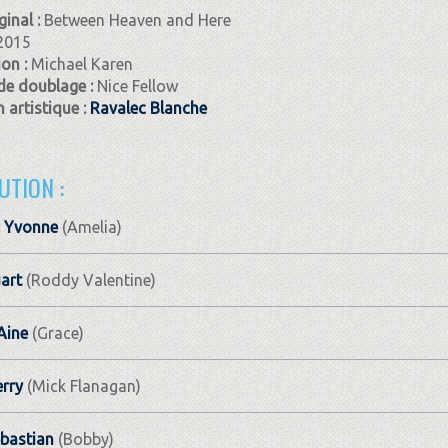
ginal :
Between Heaven and Here
2015
ion :
Michael Karen
de doublage :
Nice Fellow
 artistique :
Ravalec Blanche
UTION :
d Yvonne
(Amelia)
art
(Roddy Valentine)
Aine
(Grace)
erry
(Mick Flanagan)
ebastian
(Bobby)