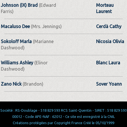
Johnson (IX) Brad
(Edward
Morteau
Farris)
Laurent
Macaluso Dee
(Mrs. Jennings)
Cerdà Cathy
Sokoloff Marla
(Marianne
Nicosia Olivia
Dashwood)
Williams Ashley
(Elinor
Blanc Laura
Dashwood)
Zano Nick
(Brandon)
Sover Yoann
Société : RS-Doublage - 518 829 593 RCS Saint-Quentin - SIRET : 518 829 593
00012 - Code APE-NAF : 62012 - Ce site est enregistré à la CNIL
Créations protégées par Copyright France Créé le 05/10/1999