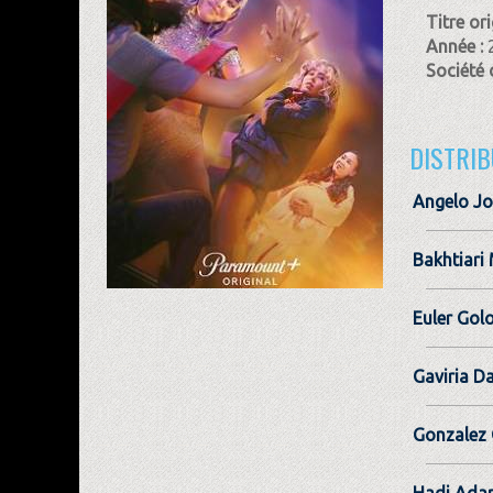
Titre ori
Année :
Société 
DISTRIB
Angelo J
Bakhtiari
Euler Gol
Gaviria D
Gonzalez 
Hadi Ada