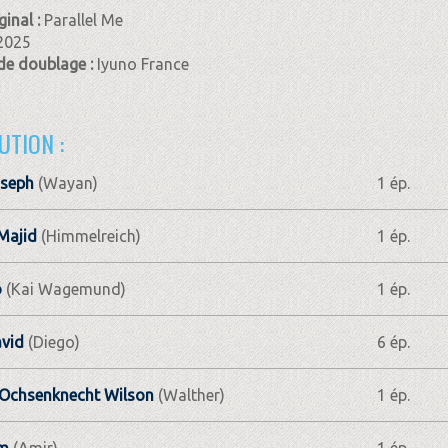
ginal :
Parallel Me
2025
de doublage :
Iyuno France
UTION :
oseph
(Wayan)
1 ép.
 Majid
(Himmelreich)
1 ép.
o
(Kai Wagemund)
1 ép.
avid
(Diego)
6 ép.
Ochsenknecht Wilson
(Walther)
1 ép.
m
(Amir)
1 ép.