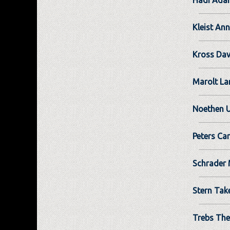
Kleist An
Kross Dav
Marolt La
Noethen U
Peters Car
Schrader 
Stern Tak
Trebs Th