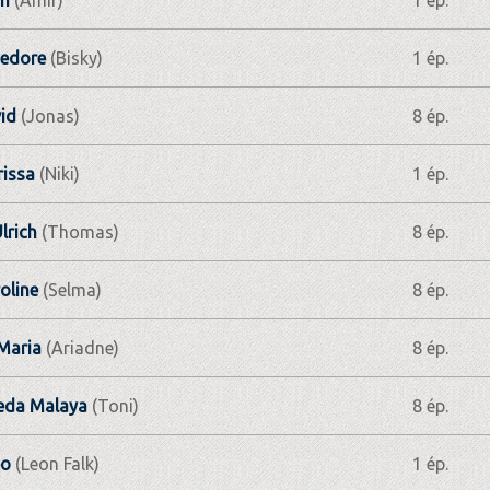
nedore
(Bisky)
1 ép.
id
(Jonas)
8 ép.
rissa
(Niki)
1 ép.
lrich
(Thomas)
8 ép.
oline
(Selma)
8 ép.
Maria
(Ariadne)
8 ép.
eda Malaya
(Toni)
8 ép.
eo
(Leon Falk)
1 ép.