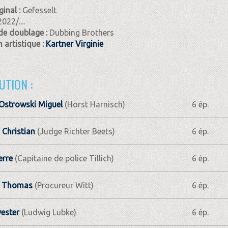
ginal :
Gefesselt
2022/....
de doublage :
Dubbing Brothers
 artistique :
Kartner Virginie
UTION :
Ostrowski Miguel
(Horst Harnisch)
6 ép.
Christian
(Judge Richter Beets)
6 ép.
erre
(Capitaine de police Tillich)
6 ép.
I) Thomas
(Procureur Witt)
6 ép.
vester
(Ludwig Lubke)
6 ép.