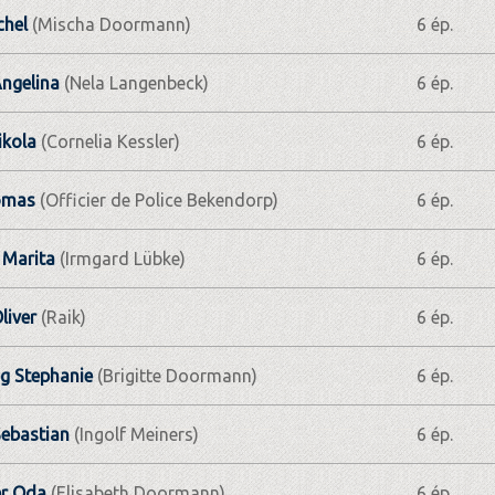
chel
(Mischa Doormann)
6 ép.
ngelina
(Nela Langenbeck)
6 ép.
ikola
(Cornelia Kessler)
6 ép.
omas
(Officier de Police Bekendorp)
6 ép.
 Marita
(Irmgard Lübke)
6 ép.
liver
(Raik)
6 ép.
g Stephanie
(Brigitte Doormann)
6 ép.
ebastian
(Ingolf Meiners)
6 ép.
r Oda
(Elisabeth Doormann)
6 ép.