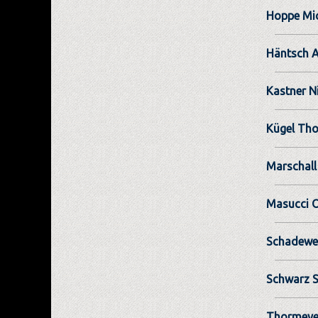
Hoppe Mi
Häntsch A
Kastner N
Kügel Th
Marschall
Masucci O
Schadewe
Schwarz S
Thormeye