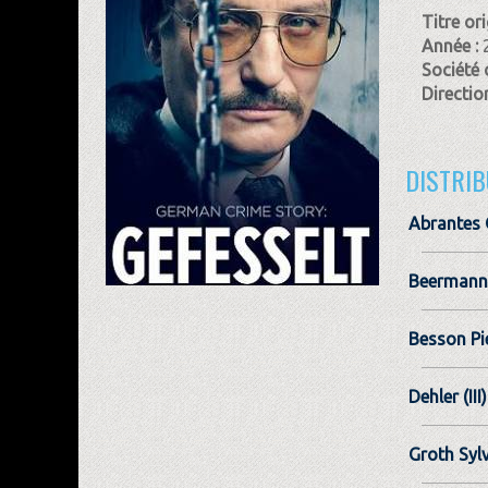
Titre ori
Année :
Société 
Direction
DISTRIB
Abrantes 
Beermann 
Besson Pi
Dehler (II
Groth Syl