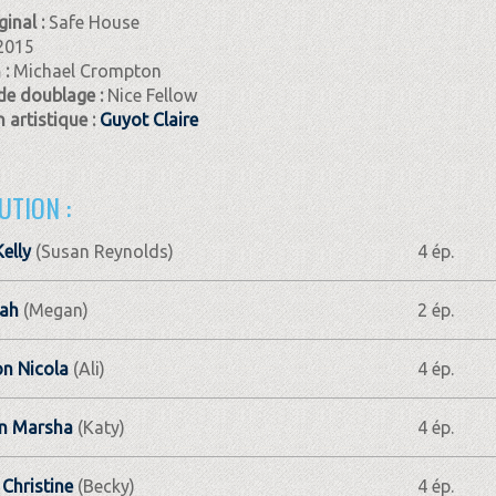
ginal :
Safe House
2015
 :
Michael Crompton
de doublage :
Nice Fellow
 artistique :
Guyot Claire
UTION :
elly
(Susan Reynolds)
4 ép.
rah
(Megan)
2 ép.
n Nicola
(Ali)
4 ép.
n Marsha
(Katy)
4 ép.
Christine
(Becky)
4 ép.