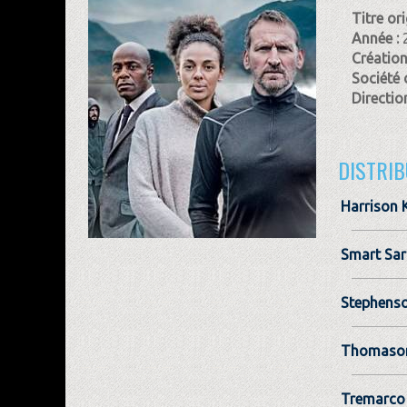
Titre ori
Année :
Création
Société 
Direction
DISTRIB
Harrison K
Smart Sa
Stephenso
Thomaso
Tremarco 