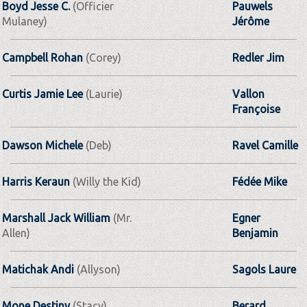
Boyd Jesse C.
(Officier
Pauwels
Mulaney)
Jérôme
Campbell Rohan
(Corey)
Redler Jim
Curtis Jamie Lee
(Laurie)
Vallon
Françoise
Dawson Michele
(Deb)
Ravel Camille
Harris Keraun
(Willy the Kid)
Fédée Mike
Marshall Jack William
(Mr.
Egner
Allen)
Benjamin
Matichak Andi
(Allyson)
Sagols Laure
Mone Destiny
(Stacy)
Berard