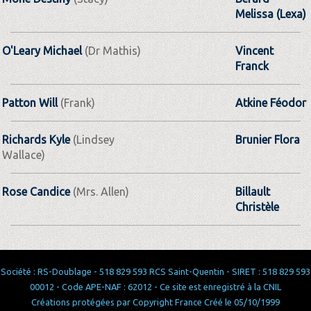
Melissa (Lexa)
O'Leary Michael
(Dr Mathis)
Vincent
Franck
Patton Will
(Frank)
Atkine Féodor
Richards Kyle
(Lindsey
Brunier Flora
Wallace)
Rose Candice
(Mrs. Allen)
Billault
Christèle
Société : RS-Doublage - 518 829 593 RCS Saint-Quentin - SIRET : 518 829 593
00012 - Code APE-NAF : 62012 - Ce site est enregistré à la CNIL
Créations protégées par Copyright France Créé le 05/10/1999