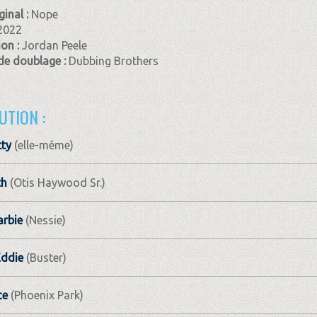
ginal :
Nope
2022
ion :
Jordan Peele
de doublage :
Dubbing Brothers
UTION :
ty
(elle-même)
th
(Otis Haywood Sr.)
arbie
(Nessie)
Eddie
(Buster)
ce
(Phoenix Park)