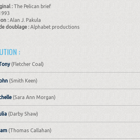
ginal :
The Pelican brief
1993
ion :
Alan J. Pakula
de doublage :
Alphabet productions
UTION :
Tony
(Fletcher Coal)
John
(Smith Keen)
chelle
(Sara Ann Morgan)
ulia
(Darby Shaw)
Sam
(Thomas Callahan)