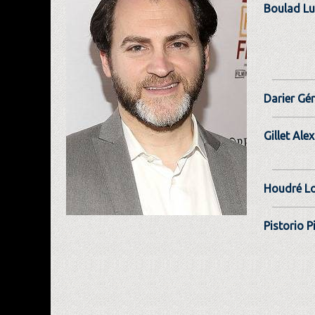
Boulad Lu
Darier Gé
Gillet Ale
Houdré Lo
Pistorio P