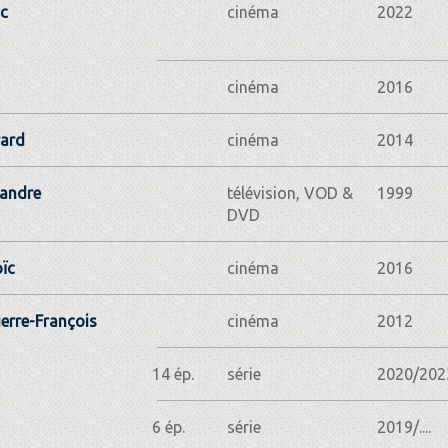
c
cinéma
2022
cinéma
2016
rard
cinéma
2014
xandre
télévision, VOD &
1999
DVD
ïc
cinéma
2016
ierre-François
cinéma
2012
14 ép.
série
2020/202
6 ép.
série
2019/....