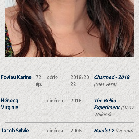
Foviau Karine
72
série
2018/20
Charmed - 2018
ép.
22
(Mel Vera)
Hénocq
cinéma
2016
The Belko
Virginie
Experiment
(Dany
Wilkins)
Jacob Sylvie
cinéma
2008
Hamlet 2
(Ivonne)