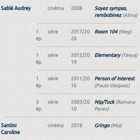
Sablé Audrey
cinéma
2008
Soyez sympas,
rembobinez
(Alma)
1
série
2017/20
Room 104
(Meg)
ép.
20
1
série
2012/20
Elementary
(Tanya)
ép.
19
1
série
2011/20
Person of Interest
ép.
16
(Paula Vasquez)
3
série
2003/20
Nip/Tuck
(Ramona
ép.
10
Perez)
Santini
cinéma
2018
Gringo
(Mia)
Caroline