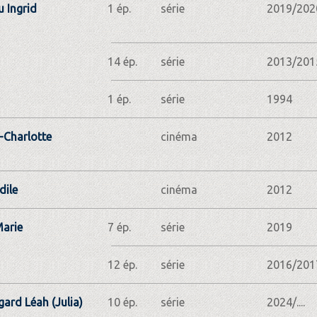
 Ingrid
1 ép.
série
2019/202
14 ép.
série
2013/201
1 ép.
série
1994
-Charlotte
cinéma
2012
dile
cinéma
2012
arie
7 ép.
série
2019
12 ép.
série
2016/201
gard Léah (Julia)
10 ép.
série
2024/....