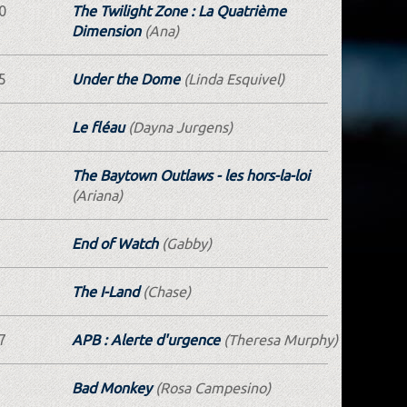
0
The Twilight Zone : La Quatrième
Dimension
(Ana)
5
Under the Dome
(Linda Esquivel)
Le fléau
(Dayna Jurgens)
The Baytown Outlaws - les hors-la-loi
(Ariana)
End of Watch
(Gabby)
The I-Land
(Chase)
7
APB : Alerte d'urgence
(Theresa Murphy)
Bad Monkey
(Rosa Campesino)