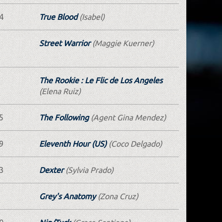
4
True Blood
(Isabel)
Street Warrior
(Maggie Kuerner)
The Rookie : Le Flic de Los Angeles
(Elena Ruiz)
5
The Following
(Agent Gina Mendez)
9
Eleventh Hour (US)
(Coco Delgado)
3
Dexter
(Sylvia Prado)
Grey's Anatomy
(Zona Cruz)