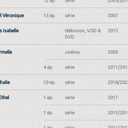
12 ép.
série
2003/201
l Véronique
13 ép.
série
2007
 Isabelle
télévision, VOD &
2015
DVD
rmelle
cinéma
2009
4 ép.
série
2011/201
halie
10 ép.
série
2018/202
Ethel
1 ép.
série
2017
1 ép.
série
2015/201
1 ép.
série
2011/201