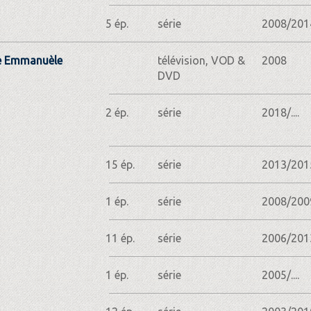
5 ép.
série
2008/201
le Emmanuèle
télévision, VOD &
2008
DVD
2 ép.
série
2018/....
15 ép.
série
2013/201
1 ép.
série
2008/200
11 ép.
série
2006/201
1 ép.
série
2005/....