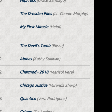
0
Nip/Tuck
(Grace Santiago)
The Dresden Files
(Lt. Connie Murphy)
My First Miracle
(Heidi)
The Devil's Tomb
(Elissa)
2
Alphas
(Kathy Sullivan)
2
Charmed - 2018
(Marisol Vera)
Chicago Justice
(Miranda Sharp)
8
Quantico
(Vera Rodriguez)
7
Grimm
(Dr. Levine)