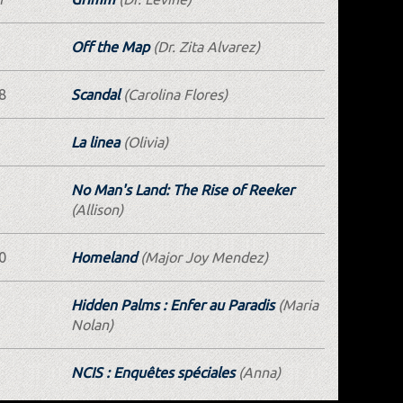
Off the Map
(Dr. Zita Alvarez)
8
Scandal
(Carolina Flores)
La linea
(Olivia)
No Man's Land: The Rise of Reeker
(Allison)
0
Homeland
(Major Joy Mendez)
Hidden Palms : Enfer au Paradis
(Maria
Nolan)
NCIS : Enquêtes spéciales
(Anna)