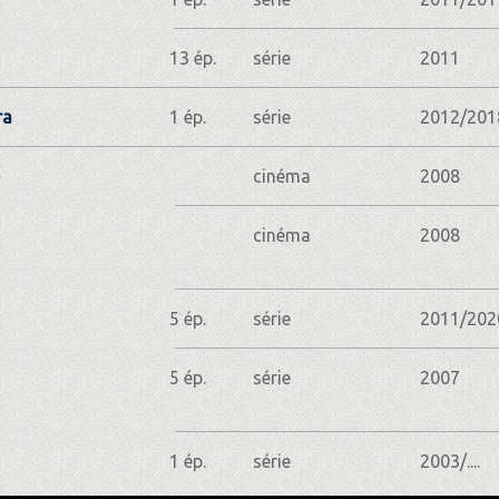
13 ép.
série
2011
ra
1 ép.
série
2012/201
cinéma
2008
cinéma
2008
5 ép.
série
2011/202
5 ép.
série
2007
1 ép.
série
2003/....