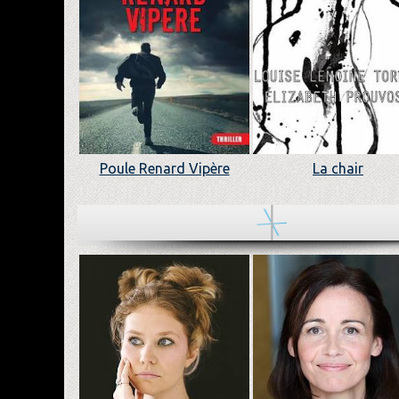
Poule Renard Vipère
La chair