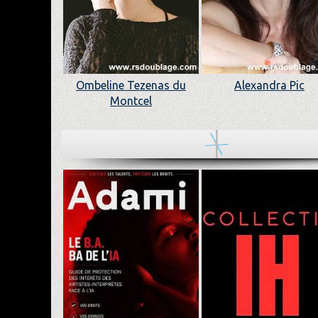
Ombeline Tezenas du
Alexandra Pic
Montcel