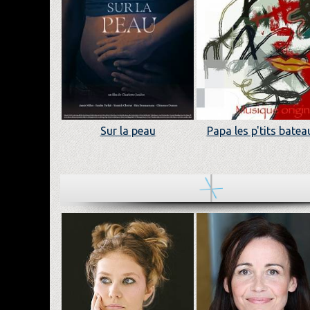
Sur la peau
Papa les p'tits batea