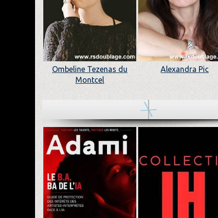
Ombeline Tezenas du
Alexandra Pic
Montcel