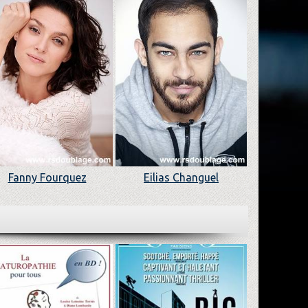
Fanny Fourquez
Eilias Changuel