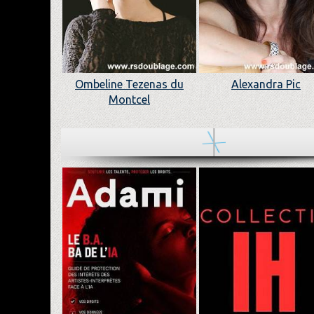
Ombeline Tezenas du
Alexandra Pic
Montcel