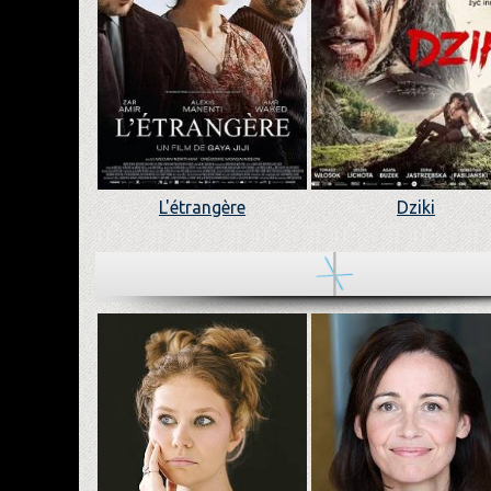
L'étrangère
Dziki