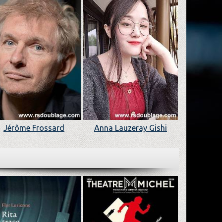
Jérôme Frossard
Anna Lauzeray Gishi