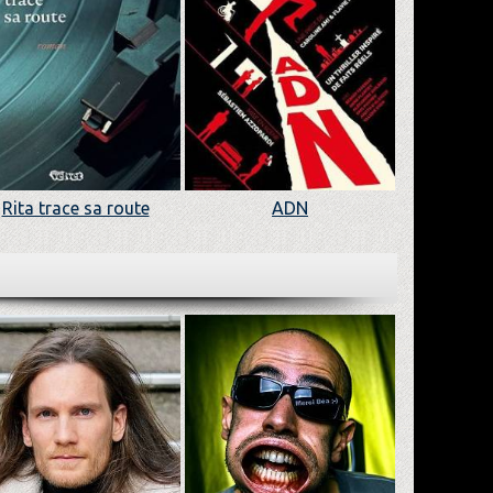
Rita trace sa route
ADN