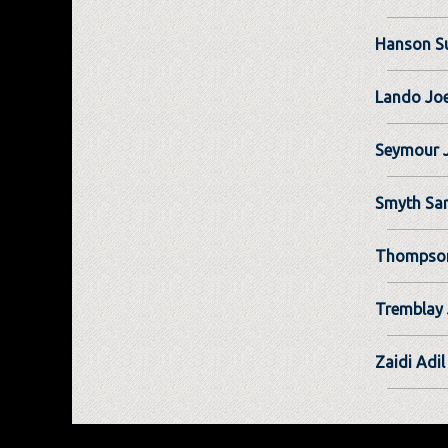
Hanson S
Lando Jo
Seymour 
Smyth Sa
Thompson
Tremblay
Zaidi Adil