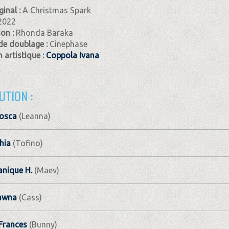
ginal :
A Christmas Spark
2022
ion :
Rhonda Baraka
de doublage :
Cinephase
 artistique :
Coppola Ivana
UTION :
osca
(Leanna)
hia
(Tofino)
nique H.
(Maev)
hawna
(Cass)
Frances
(Bunny)