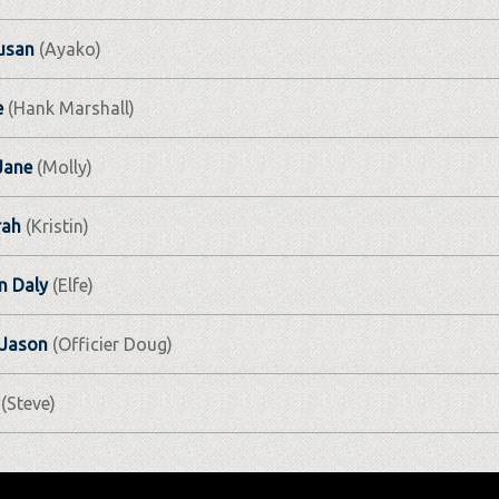
usan
(Ayako)
e
(Hank Marshall)
Jane
(Molly)
rah
(Kristin)
 Daly
(Elfe)
 Jason
(Officier Doug)
(Steve)