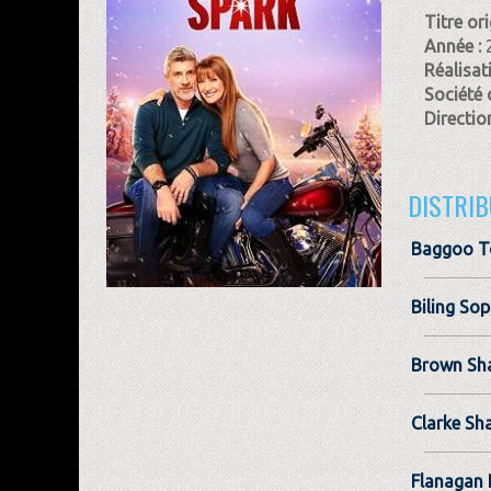
Titre ori
Année :
Réalisat
Société 
Direction
DISTRIB
Baggoo T
Biling Sop
Brown Sha
Clarke S
Flanagan 