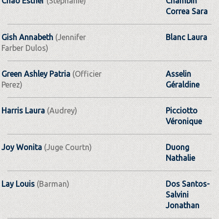
Chao Esther
(Stephanie)
Chambin
Correa Sara
Gish Annabeth
(Jennifer
Blanc Laura
Farber Dulos)
Green Ashley Patria
(Officier
Asselin
Perez)
Géraldine
Harris Laura
(Audrey)
Picciotto
Véronique
Joy Wonita
(Juge Courtn)
Duong
Nathalie
Lay Louis
(Barman)
Dos Santos-
Salvini
Jonathan