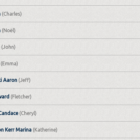
m
(Charles)
m
(Noël)
(John)
(Emma)
i Aaron
(Jeff)
ward
(Fletcher)
 Candace
(Cheryl)
n Kerr Marina
(Katherine)