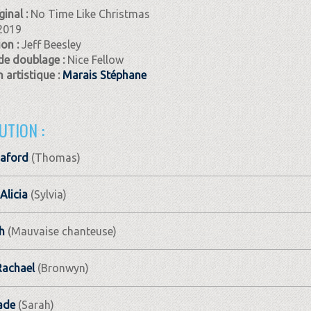
ginal :
No Time Like Christmas
2019
ion :
Jeff Beesley
de doublage :
Nice Fellow
 artistique :
Marais Stéphane
UTION :
haford
(Thomas)
Alicia
(Sylvia)
h
(Mauvaise chanteuse)
Rachael
(Bronwyn)
ade
(Sarah)