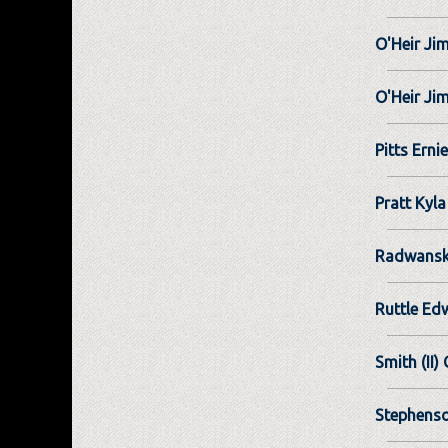
O'Heir Ji
O'Heir Ji
Pitts Ernie
Pratt Kyla
Radwansk
Ruttle Ed
Smith (II)
Stephenso