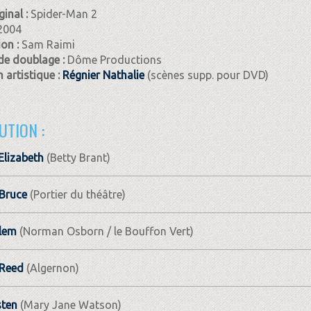
ginal :
Spider-Man 2
2004
ion :
Sam Raimi
de doublage :
Dôme Productions
 artistique :
Régnier Nathalie
(scènes supp. pour DVD)
UTION :
 Elizabeth
(Betty Brant)
Bruce
(Portier du théâtre)
lem
(Norman Osborn / le Bouffon Vert)
Reed
(Algernon)
sten
(Mary Jane Watson)