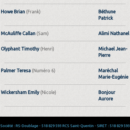
Howe Brian
(Frank)
Béthune
Patrick
McAuliffe Callan
(Sam)
Alimi Nathanel
Olyphant Timothy
(Henri)
Michael Jean-
Pierre
Palmer Teresa
(Numéro 6)
Maréchal
Marie-Eugénie
Wickersham Emily
(Nicole)
Bonjour
Aurore
Société : RS-Doublage - 518 829 593 RCS Saint-Quentin - SIRET : 518 829 593