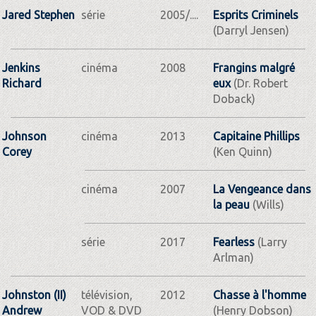
Jared Stephen
série
2005/....
Esprits Criminels
(Darryl Jensen)
Jenkins
cinéma
2008
Frangins malgré
Richard
eux
(Dr. Robert
Doback)
Johnson
cinéma
2013
Capitaine Phillips
Corey
(Ken Quinn)
cinéma
2007
La Vengeance dans
la peau
(Wills)
série
2017
Fearless
(Larry
Arlman)
Johnston (II)
télévision,
2012
Chasse à l'homme
Andrew
VOD & DVD
(Henry Dobson)