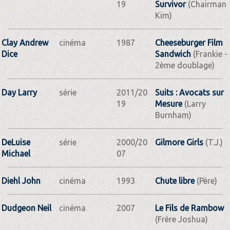
19
Survivor
(Chairman
Kim)
Clay Andrew
cinéma
1987
Cheeseburger Film
Dice
Sandwich
(Frankie -
2ème doublage)
Day Larry
série
2011/20
Suits : Avocats sur
19
Mesure
(Larry
Burnham)
DeLuise
série
2000/20
Gilmore Girls
(T.J.)
Michael
07
Diehl John
cinéma
1993
Chute libre
(Père)
Dudgeon Neil
cinéma
2007
Le Fils de Rambow
(Frère Joshua)