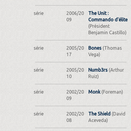
série
2006/20
The Unit :
09
Commando d'élite
(Président
Benjamin Castillo)
série
2005/20
Bones
(Thomas
17
Vega)
série
2005/20
Numb3rs
(Arthur
10
Ruiz)
série
2002/20
Monk
(Foreman)
09
série
2002/20
The Shield
(David
08
Aceveda)