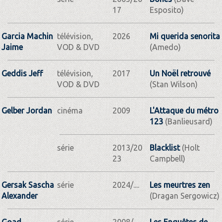
17
Esposito)
Garcia Machin
télévision,
2026
Mi querida senorita
Jaime
VOD & DVD
(Amedo)
Geddis Jeff
télévision,
2017
Un Noël retrouvé
VOD & DVD
(Stan Wilson)
Gelber Jordan
cinéma
2009
L'Attaque du métro
123
(Banlieusard)
série
2013/20
Blacklist
(Holt
23
Campbell)
Gersak Sascha
série
2024/....
Les meurtres zen
Alexander
(Dragan Sergowicz)
Goad
série
2008/....
Les Enquêtes de