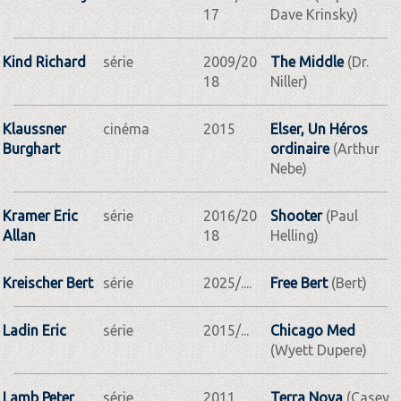
17
Dave Krinsky)
Kind Richard
série
2009/20
The Middle
(Dr.
18
Niller)
Klaussner
cinéma
2015
Elser, Un Héros
Burghart
ordinaire
(Arthur
Nebe)
Kramer Eric
série
2016/20
Shooter
(Paul
Allan
18
Helling)
Kreischer Bert
série
2025/....
Free Bert
(Bert)
Ladin Eric
série
2015/...
Chicago Med
(Wyett Dupere)
Lamb Peter
série
2011
Terra Nova
(Casey