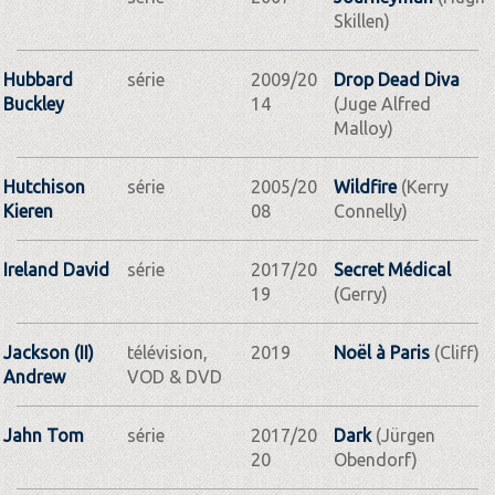
Skillen)
Hubbard
série
2009/20
Drop Dead Diva
Buckley
14
(Juge Alfred
Malloy)
Hutchison
série
2005/20
Wildfire
(Kerry
Kieren
08
Connelly)
Ireland David
série
2017/20
Secret Médical
19
(Gerry)
Jackson (II)
télévision,
2019
Noël à Paris
(Cliff)
Andrew
VOD & DVD
Jahn Tom
série
2017/20
Dark
(Jürgen
20
Obendorf)