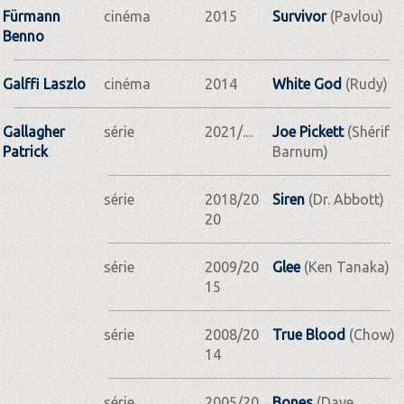
Fürmann
cinéma
2015
Survivor
(Pavlou)
Benno
Galffi Laszlo
cinéma
2014
White God
(Rudy)
Gallagher
série
2021/....
Joe Pickett
(Shérif
Patrick
Barnum)
série
2018/20
Siren
(Dr. Abbott)
20
série
2009/20
Glee
(Ken Tanaka)
15
série
2008/20
True Blood
(Chow)
14
série
2005/20
Bones
(Dave