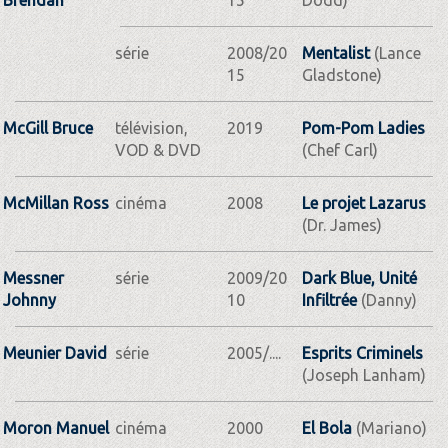
série
2008/20
Mentalist
(Lance
15
Gladstone)
McGill Bruce
télévision,
2019
Pom-Pom Ladies
VOD & DVD
(Chef Carl)
McMillan Ross
cinéma
2008
Le projet Lazarus
(Dr. James)
Messner
série
2009/20
Dark Blue, Unité
Johnny
10
Infiltrée
(Danny)
Meunier David
série
2005/....
Esprits Criminels
(Joseph Lanham)
Moron Manuel
cinéma
2000
El Bola
(Mariano)