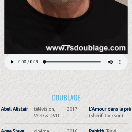
DOUBLAGE
Abell Alistair
télévision,
2017
L'Amour dans le pré
VOD & DVD
(Shérif Jackson)
Agee Steve
cinéma
2016
Rebirth
(Ray)