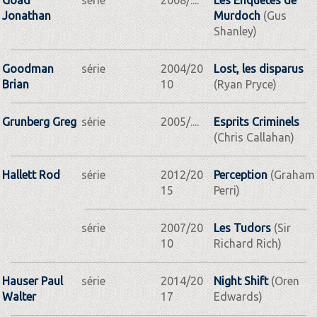
Jonathan
Murdoch
(Gus
Shanley)
Goodman
série
2004/20
Lost, les disparus
Brian
10
(Ryan Pryce)
Grunberg Greg
série
2005/....
Esprits Criminels
(Chris Callahan)
Hallett Rod
série
2012/20
Perception
(Graham
15
Perri)
série
2007/20
Les Tudors
(Sir
10
Richard Rich)
Hauser Paul
série
2014/20
Night Shift
(Oren
Walter
17
Edwards)