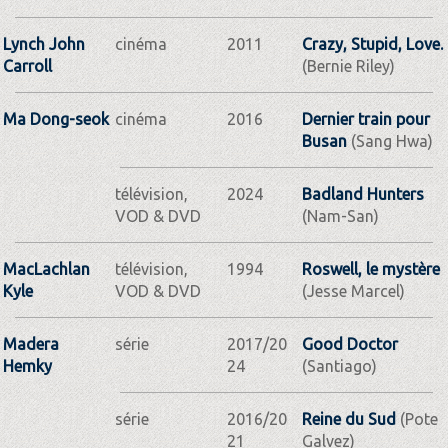
Lynch John
cinéma
2011
Crazy, Stupid, Love.
Carroll
(Bernie Riley)
Ma Dong-seok
cinéma
2016
Dernier train pour
Busan
(Sang Hwa)
télévision,
2024
Badland Hunters
VOD & DVD
(Nam-San)
MacLachlan
télévision,
1994
Roswell, le mystère
Kyle
VOD & DVD
(Jesse Marcel)
Madera
série
2017/20
Good Doctor
Hemky
24
(Santiago)
série
2016/20
Reine du Sud
(Pote
21
Galvez)