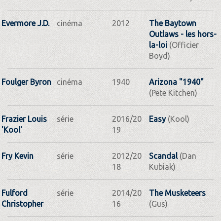
Evermore J.D.
cinéma
2012
The Baytown
Outlaws - les hors-
la-loi
(Officier
Boyd)
Foulger Byron
cinéma
1940
Arizona "1940"
(Pete Kitchen)
Frazier Louis
série
2016/20
Easy
(Kool)
'Kool'
19
Fry Kevin
série
2012/20
Scandal
(Dan
18
Kubiak)
Fulford
série
2014/20
The Musketeers
Christopher
16
(Gus)