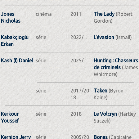
Jones
cinéma
2011
The Lady
(Robert
Nicholas
Gordon)
Kabakçioglu
série
2022/....
L'évasion
(Ismail)
Erkan
Kash (I) Daniel
série
2025/....
Hunting : Chasseurs
de criminels
(James
Whitmore)
série
2017/20
Taken
(Byron
18
Kaine)
Kerkour
série
2018
Le Volcryn
(Hartley
Youssef
Suczek)
Kernion Jerry
série
2005/20
Bones
(Capitaine