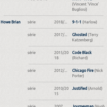
(Vincent 'Vince'
Bugliosi)
Howe Brian
série
2018/....
9-1-1
(Harlow)
série
2017/....
Ghosted
(Terry
Katzenberg)
série
2015/20
Code Black
18
(Richard)
série
2012/....
Chicago Fire
(Nick
Porter)
série
2010/20
Justified
(Arnold)
15
série
2007
Journeyman
(Hugh