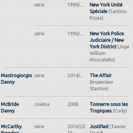
série
1999/....
New York Unité
Spéciale
(Santino
Rojas)
série
1990/....
New York Police
Judiciaire / New
York District
(Juge
William
Moscatello)
Mastrogiorgio
série
2014/....
The Affair
Danny
(Inspecteur
Stanton)
McBride
cinéma
2008
Tonnerre sous les
Danny
Tropiques
(Cody)
McCarthy
série
2010/20
Justified
(Tanner
Brendan
15
Dodd)