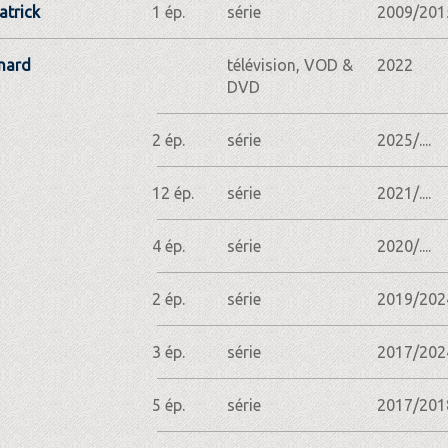
atrick
1 ép.
série
2009/201
rnard
télévision, VOD &
2022
DVD
2 ép.
série
2025/....
12 ép.
série
2021/....
4 ép.
série
2020/....
2 ép.
série
2019/202
3 ép.
série
2017/202
5 ép.
série
2017/201