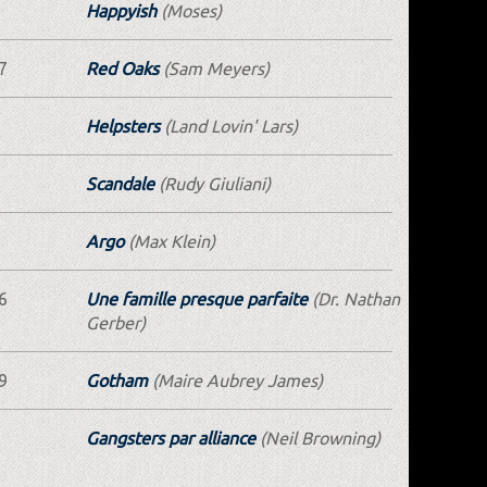
Happyish
(Moses)
7
Red Oaks
(Sam Meyers)
Helpsters
(Land Lovin' Lars)
Scandale
(Rudy Giuliani)
Argo
(Max Klein)
6
Une famille presque parfaite
(Dr. Nathan
Gerber)
9
Gotham
(Maire Aubrey James)
Gangsters par alliance
(Neil Browning)