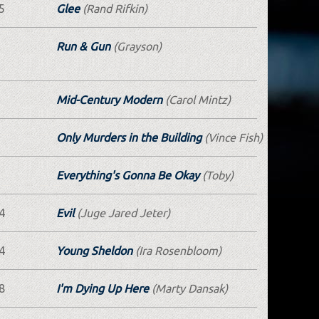
5
Glee
(Rand Rifkin)
Run & Gun
(Grayson)
Mid-Century Modern
(Carol Mintz)
Only Murders in the Building
(Vince Fish)
Everything's Gonna Be Okay
(Toby)
4
Evil
(Juge Jared Jeter)
4
Young Sheldon
(Ira Rosenbloom)
8
I'm Dying Up Here
(Marty Dansak)