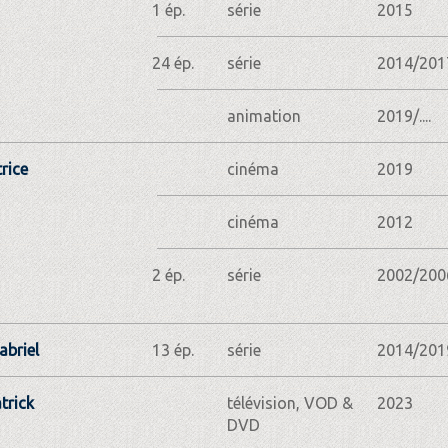
1 ép.
série
2015
24 ép.
série
2014/201
animation
2019/....
rice
cinéma
2019
cinéma
2012
2 ép.
série
2002/200
abriel
13 ép.
série
2014/201
trick
télévision, VOD &
2023
DVD