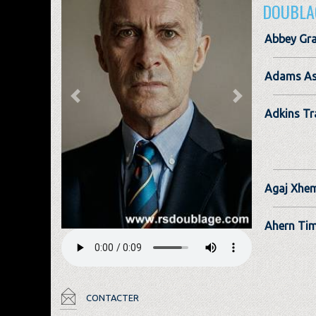
DOUBLA
Abbey Gr
Adams A
Previous
Next
Adkins Tr
Agaj Xhe
Ahern Ti
CONTACTER