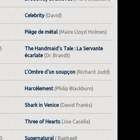
Celebrity
(David)
Piège de métal
(Maire Lloyd Holmes)
5
The Handmaid's Tale : La Servante
écarlate
(Dr. Brandt)
L'Ombre d'un soupçon
(Richard Judd)
Harcèlement
(Philip Blackburn)
Shark in Venice
(David Franks)
Three of Hearts
(Joe Casella)
0
Supernatural
( Raphael)