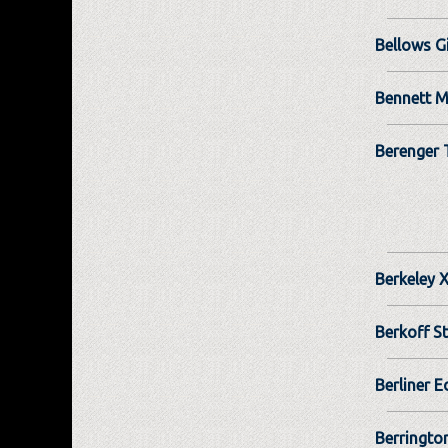
Bellows Gi
Bennett 
Berenger
Berkeley 
Berkoff S
Berliner E
Berringto