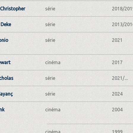
Christopher
série
2018/201
 Deke
série
2013/201
onio
série
2021
ewart
cinéma
2017
cholas
série
2021/....
Tayanç
série
2024
nk
cinéma
2004
cinéma
1999