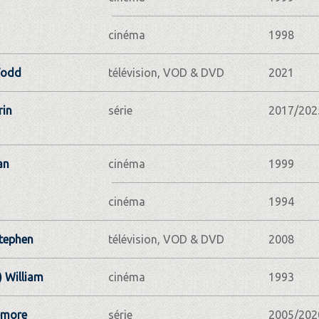
cinéma
1998
Todd
télévision, VOD & DVD
2021
rin
série
2017/202
an
cinéma
1999
cinéma
1994
tephen
télévision, VOD & DVD
2008
) William
cinéma
1993
emore
série
2005/202