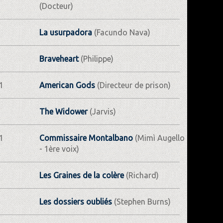
(Docteur)
La usurpadora
(Facundo Nava)
Braveheart
(Philippe)
1
American Gods
(Directeur de prison)
The Widower
(Jarvis)
1
Commissaire Montalbano
(Mimì Augello
- 1ère voix)
Les Graines de la colère
(Richard)
Les dossiers oubliés
(Stephen Burns)