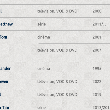
l
télévision, VOD & DVD
2008
Matthew
série
2011/....
 Tom
cinéma
2001
télévision, VOD & DVD
2007
Xander
cinéma
1995
teven
télévision, VOD & DVD
2022
d
télévision, VOD & DVD
2019
n Tim
série
2013/201