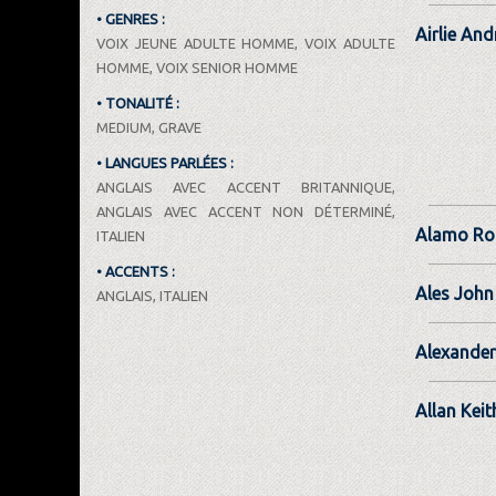
• GENRES :
Airlie An
VOIX JEUNE ADULTE HOMME, VOIX ADULTE
HOMME, VOIX SENIOR HOMME
• TONALITÉ :
MEDIUM, GRAVE
• LANGUES PARLÉES :
ANGLAIS AVEC ACCENT BRITANNIQUE,
ANGLAIS AVEC ACCENT NON DÉTERMINÉ,
Alamo Ro
ITALIEN
• ACCENTS :
Ales John
ANGLAIS, ITALIEN
Alexander
Allan Keit