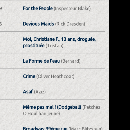
9
For the People
(Inspecteur Blake)
6
Devious Maids
(Rick Dresden)
Moi, Christiane F., 13 ans, droguée,
prostituée
(Tristan)
La Forme de l'eau
(Bernard)
Crime
(Oliver Heathcoat)
Asaf
(Aziz)
Même pas mal ! (Dodgeball)
(Patches
O'Houlihan jeune)
Broadway 39ème rue
(Marc Blitzstein)