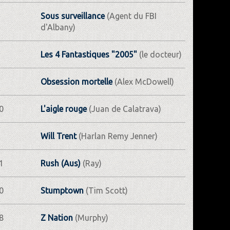
Sous surveillance
(Agent du FBI
d'Albany)
Les 4 Fantastiques "2005"
(le docteur)
Obsession mortelle
(Alex McDowell)
0
L'aigle rouge
(Juan de Calatrava)
Will Trent
(Harlan Remy Jenner)
1
Rush (Aus)
(Ray)
0
Stumptown
(Tim Scott)
8
Z Nation
(Murphy)