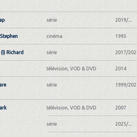
ap
série
2019/....
 Stephen
cinéma
1995
(I) Richard
série
2017/202
télévision, VOD & DVD
2014
are
série
1999/202
ark
télévision, VOD & DVD
2007
série
2025/....