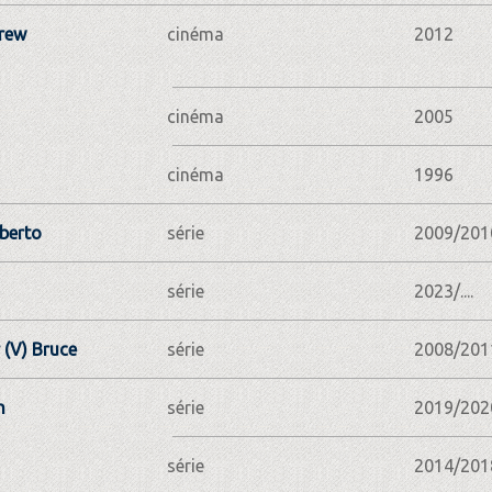
drew
cinéma
2012
cinéma
2005
cinéma
1996
berto
série
2009/201
série
2023/....
 (V) Bruce
série
2008/201
h
série
2019/202
série
2014/201