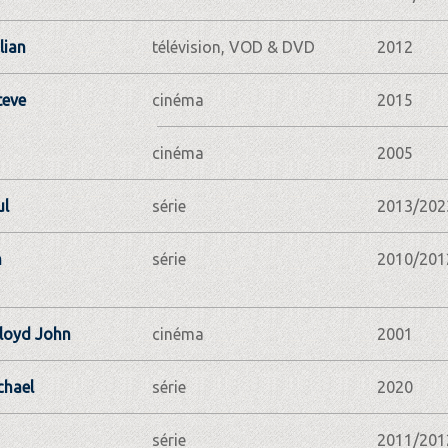
lian
télévision, VOD & DVD
2012
teve
cinéma
2015
cinéma
2005
ul
série
2013/202
n
série
2010/201
loyd John
cinéma
2001
chael
série
2020
série
2011/201