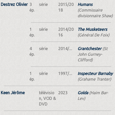
Destrez Olivier
3
série
2015/20
Humans
ép.
18
(Commissaire
divisionnaire Shaw)
1
série
2014/20
The Musketeers
ép.
16
(Général De Foix)
4
série
2014/....
Grantchester
(St
ép.
John Gurney-
Clifford)
1
série
1997/....
Inspecteur Barnaby
ép.
(Grahame Tranter)
Keen Jérôme
télévisio
2023
Golda
(Haim Bar-
n, VOD &
Lev)
DVD