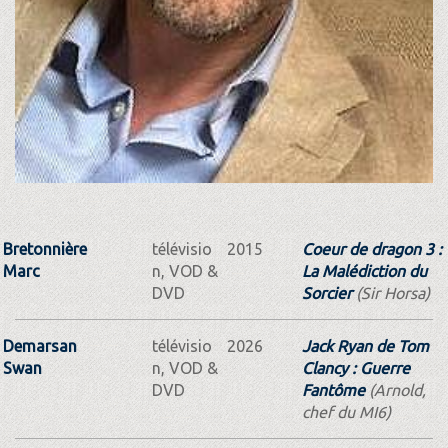
Bretonnière
télévisio
2015
Coeur de dragon 3 :
Marc
n, VOD &
La Malédiction du
DVD
Sorcier
(Sir Horsa)
Demarsan
télévisio
2026
Jack Ryan de Tom
Swan
n, VOD &
Clancy : Guerre
DVD
Fantôme
(Arnold,
chef du MI6)