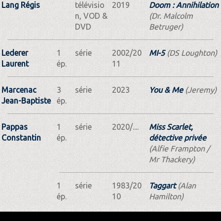
Lang Régis
télévisio
2019
Doom : Annihilation
n, VOD &
(Dr. Malcolm
DVD
Betruger)
Lederer
1
série
2002/20
MI-5
(DS Loughton)
Laurent
ép.
11
Marcenac
3
série
2023
You & Me
(Jeremy)
Jean-Baptiste
ép.
Pappas
1
série
2020/....
Miss Scarlet,
Constantin
ép.
détective privée
(Alfie Frampton /
Mr Thackery)
1
série
1983/20
Taggart
(Alan
ép.
10
Hamilton)