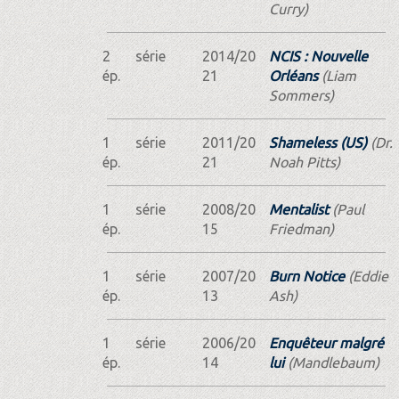
Curry)
2
série
2014/20
NCIS : Nouvelle
ép.
21
Orléans
(Liam
Sommers)
1
série
2011/20
Shameless (US)
(Dr.
ép.
21
Noah Pitts)
1
série
2008/20
Mentalist
(Paul
ép.
15
Friedman)
1
série
2007/20
Burn Notice
(Eddie
ép.
13
Ash)
1
série
2006/20
Enquêteur malgré
ép.
14
lui
(Mandlebaum)