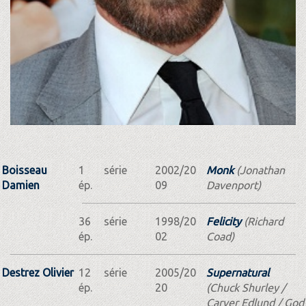
Boisseau
1
série
2002/20
Monk
(Jonathan
Damien
ép.
09
Davenport)
36
série
1998/20
Felicity
(Richard
ép.
02
Coad)
Destrez Olivier
12
série
2005/20
Supernatural
ép.
20
(Chuck Shurley /
Carver Edlund / God