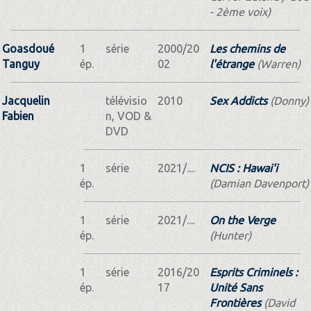
- 2ème voix)
Goasdoué
1
série
2000/20
Les chemins de
Tanguy
ép.
02
l'étrange
(Warren)
Jacquelin
télévisio
2010
Sex Addicts
(Donny)
Fabien
n, VOD &
DVD
1
série
2021/....
NCIS : Hawai'i
ép.
(Damian Davenport)
1
série
2021/....
On the Verge
ép.
(Hunter)
1
série
2016/20
Esprits Criminels :
ép.
17
Unité Sans
Frontières
(David