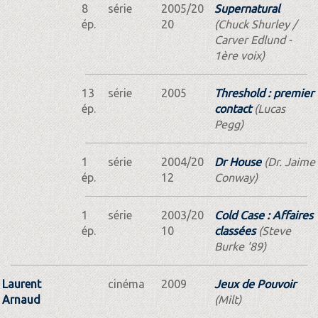
8
série
2005/20
Supernatural
ép.
20
(Chuck Shurley /
Carver Edlund -
1ère voix)
13
série
2005
Threshold : premier
ép.
contact
(Lucas
Pegg)
1
série
2004/20
Dr House
(Dr. Jaime
ép.
12
Conway)
1
série
2003/20
Cold Case : Affaires
ép.
10
classées
(Steve
Burke '89)
Laurent
cinéma
2009
Jeux de Pouvoir
Arnaud
(Milt)