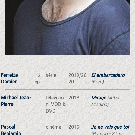
Ferrette
16
série
2019/20
El embarcadero
Damien
ép.
20
(Fran)
Michael Jean-
télévisio
2018
Mirage
(Aitor
Pierre
n, VOD &
Medina)
DVD
Pascal
cinéma
2016
Je ne vois que toi
Benjamin
(Ramon - 2ème