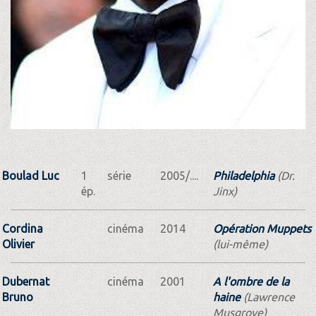
Boulad Luc
1
série
2005/....
Philadelphia
(Dr.
ép.
Jinx)
Cordina
cinéma
2014
Opération Muppets
Olivier
(lui-même)
Dubernat
cinéma
2001
A l'ombre de la
Bruno
haine
(Lawrence
Musgrove)