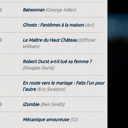
2
Batwoman
(George Adler)
Ghosts : Fantômes à la maison
(Ari)
9
Le Maître du Haut Château
(Officier
William)
Robert Durst a-t-il tué sa femme ?
(Douglas Durst)
En route vers le mariage : Faits l'un pour
l'autre
(Eric Stratton)
9
iZombie
(Ren Smith)
Mécanique amoureuse
(TJ)