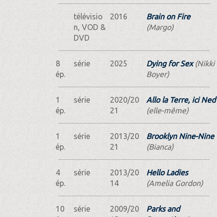
télévisio
2016
Brain on Fire
n, VOD &
(Margo)
DVD
8
série
2025
Dying for Sex
(Nikki
ép.
Boyer)
1
série
2020/20
Allo la Terre, ici Ned
ép.
21
(elle-même)
1
série
2013/20
Brooklyn Nine-Nine
ép.
21
(Bianca)
4
série
2013/20
Hello Ladies
ép.
14
(Amelia Gordon)
10
série
2009/20
Parks and