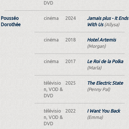
DVD
Pousséo
cinéma
2024
Jamais plus - It Ends
Dorothée
With Us
(Allysa)
cinéma
2018
Hotel Artemis
(Morgan)
cinéma
2017
Le Roi de la Polka
(Marla)
télévisio
2025
The Electric State
n, VOD &
(Penny Pal)
DVD
télévisio
2022
I Want You Back
n, VOD &
(Emma)
DVD