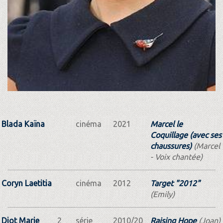
Blada Kaïna
cinéma
2021
Marcel le
Coquillage (avec ses
chaussures)
(Marcel
- Voix chantée)
Coryn Laetitia
cinéma
2012
Target "2012"
(Emily)
Diot Marie
2
série
2010/20
Raising Hope
(Joan)