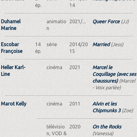
ép.
14
Duhamel
animatio
2021/....
Queer Force
(JJ)
Marine
n
Escobar
14
série
2014/20
Married
(Jess)
Françoise
ép.
15
Heller Karl-
cinéma
2021
Marcel le
Line
Coquillage (avec ses
chaussures)
(Marcel
- Voix parlée)
Marot Kelly
cinéma
2011
Alvin et les
Chipmunks 3
(Zoe)
télévisio
2020
On the Rocks
n, VOD &
(Vanessa)