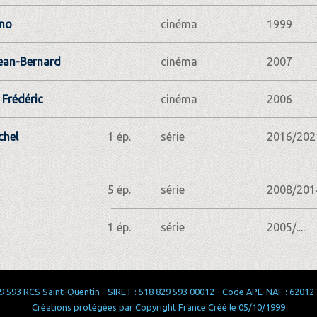
uno
cinéma
1999
Jean-Bernard
cinéma
2007
 Frédéric
cinéma
2006
chel
1 ép.
série
2016/202
5 ép.
série
2008/201
1 ép.
série
2005/....
 593 RCS Saint-Quentin - SIRET : 518 829 593 00012 - Code APE-NAF : 62012 - 
Créations protégées par Copyright France Créé le 05/10/1999