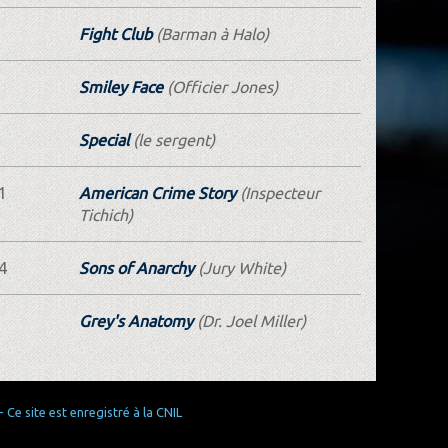
Fight Club
(Barman à Halo)
Smiley Face
(Officier Jones)
Special
(le sergent)
1
American Crime Story
(Inspecteur
Tichich)
4
Sons of Anarchy
(Jury White)
Grey's Anatomy
(Dr. Joel Miller)
Ce site est enregistré à la CNIL