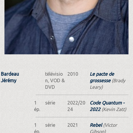
Bardeau
télévisio
2010
Le pacte de
Jérémy
n, VOD &
grossesse
(Brady
DVD
Leary)
1
série
2022/20
Code Quantum -
ép.
24
2022
(Kevin Zatt)
1
série
2021
Rebel
(Victor
ép.
Gibson)