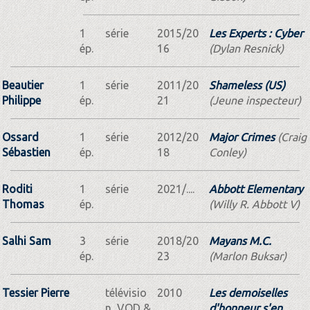
1
série
2015/20
Les Experts : Cyber
ép.
16
(Dylan Resnick)
Beautier
1
série
2011/20
Shameless (US)
Philippe
ép.
21
(Jeune inspecteur)
Ossard
1
série
2012/20
Major Crimes
(Craig
Sébastien
ép.
18
Conley)
Roditi
1
série
2021/....
Abbott Elementary
Thomas
ép.
(Willy R. Abbott V)
Salhi Sam
3
série
2018/20
Mayans M.C.
ép.
23
(Marlon Buksar)
Tessier Pierre
télévisio
2010
Les demoiselles
n, VOD &
d'honneur s'en