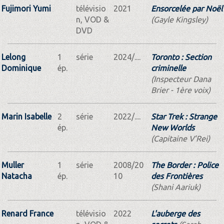
Fujimori Yumi
télévisio
2021
Ensorcelée par Noël
n, VOD &
(Gayle Kingsley)
DVD
Lelong
1
série
2024/....
Toronto : Section
Dominique
ép.
criminelle
(Inspecteur Dana
Brier - 1ère voix)
Marin Isabelle
2
série
2022/....
Star Trek : Strange
ép.
New Worlds
(Capitaine V'Rei)
Muller
1
série
2008/20
The Border : Police
Natacha
ép.
10
des Frontières
(Shani Aariuk)
Renard France
télévisio
2022
L'auberge des