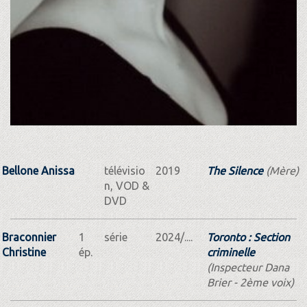
Bellone Anissa
télévisio
2019
The Silence
(Mère)
n, VOD &
DVD
Braconnier
1
série
2024/....
Toronto : Section
Christine
ép.
criminelle
(Inspecteur Dana
Brier - 2ème voix)