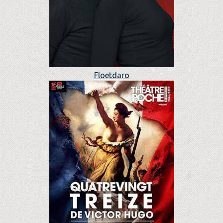
Floetdaro