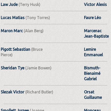
Law Jude
(Terry Husk)
Victor Alexis
Lucas Matias
(Tony Torres)
Faure Léo
Maron Marc
(Alan Berg)
Marcenac
Jean-Baptiste
Pigott Sebastian
(Bruce
Lemire
Pierce)
Emmanuel
Sheridan Tye
(Jamie Bowen)
Bismuth-
Bienaimé
Gabriel
Slezak Victor
(Richard Butler)
Orsat
Guillaume
Smollett Jurnee
(Joanne
Monceau