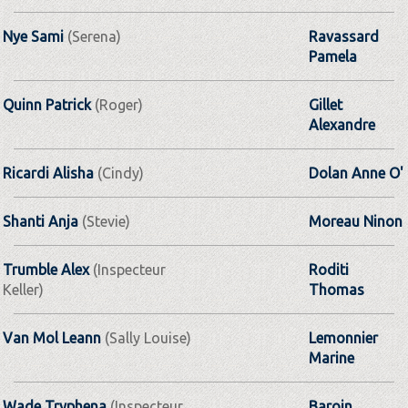
Nye Sami
(Serena)
Ravassard
Pamela
Quinn Patrick
(Roger)
Gillet
Alexandre
Ricardi Alisha
(Cindy)
Dolan Anne O'
Shanti Anja
(Stevie)
Moreau Ninon
Trumble Alex
(Inspecteur
Roditi
Keller)
Thomas
Van Mol Leann
(Sally Louise)
Lemonnier
Marine
Wade Tryphena
(Inspecteur
Baroin