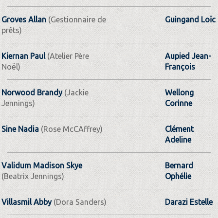
Groves Allan
(Gestionnaire de
Guingand Loïc
prêts)
Kiernan Paul
(Atelier Père
Aupied Jean-
Noël)
François
Norwood Brandy
(Jackie
Wellong
Jennings)
Corinne
Sine Nadia
(Rose McCAffrey)
Clément
Adeline
Validum Madison Skye
Bernard
(Beatrix Jennings)
Ophélie
Villasmil Abby
(Dora Sanders)
Darazi Estelle