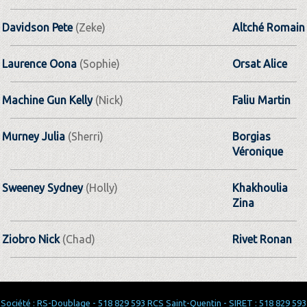
Davidson Pete
(Zeke)
Altché Romain
Laurence Oona
(Sophie)
Orsat Alice
Machine Gun Kelly
(Nick)
Faliu Martin
Murney Julia
(Sherri)
Borgias
Véronique
Sweeney Sydney
(Holly)
Khakhoulia
Zina
Ziobro Nick
(Chad)
Rivet Ronan
Société : RS-Doublage - 518 829 593 RCS Saint-Quentin - SIRET : 518 829 593