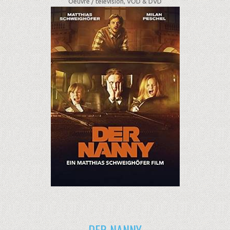
Oeuvre /
télévision, VOD & DVD
DER NANNY