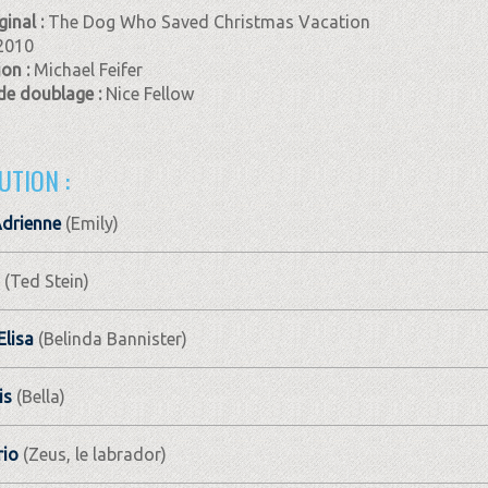
ginal :
The Dog Who Saved Christmas Vacation
2010
ion :
Michael Feifer
de doublage :
Nice Fellow
UTION :
drienne
(Emily)
(Ted Stein)
lisa
(Belinda Bannister)
is
(Bella)
rio
(Zeus, le labrador)