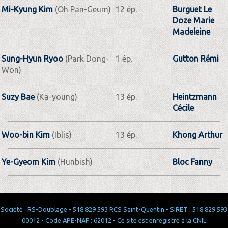
Mi-Kyung Kim
(Oh Pan-Geum)
12 ép.
Burguet Le
Doze Marie
Madeleine
Sung-Hyun Ryoo
(Park Dong-
1 ép.
Gutton Rémi
Won)
Suzy Bae
(Ka-young)
13 ép.
Heintzmann
Cécile
Woo-bin Kim
(Iblis)
13 ép.
Khong Arthur
Ye-Gyeom Kim
(Hunbish)
Bloc Fanny
Société : RS-Doublage - 518 829 593 RCS Saint-Quentin - SIRET : 518 829 593
00012 - Code APE-NAF : 62012 - Ce site est enregistré à la CNIL