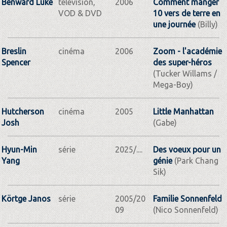
Benward Luke
télévision,
2006
Comment manger
VOD & DVD
10 vers de terre en
une journée
(Billy)
Breslin
cinéma
2006
Zoom - l'académie
Spencer
des super-héros
(Tucker Willams /
Mega-Boy)
Hutcherson
cinéma
2005
Little Manhattan
Josh
(Gabe)
Hyun-Min
série
2025/....
Des voeux pour un
Yang
génie
(Park Chang
Sik)
Körtge Janos
série
2005/20
Familie Sonnenfeld
09
(Nico Sonnenfeld)