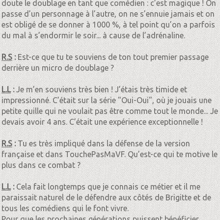
doute le doublage en tant que comédien : c’est magique ! On
passe d’un personnage à l’autre, on ne s’ennuie jamais et on
est obligé de se donner à 1000 %, à tel point qu’on a parfois
du mal à s’endormir le soir... à cause de l’adrénaline.
R.S
:
Est-ce que tu te souviens de ton tout premier passage
derrière un micro de doublage ?
L.L
:
Je m’en souviens très bien ! J’étais très timide et
impressionné. C’était sur la série "Oui-Oui", où je jouais une
petite quille qui ne voulait pas être comme tout le monde... Je
devais avoir 4 ans. C’était une expérience exceptionnelle !
R.S
:
Tu es très impliqué dans la défense de la version
française et dans TouchePasMaVF. Qu’est-ce qui te motive le
plus dans ce combat ?
L.L
:
Cela fait longtemps que je connais ce métier et il me
paraissait naturel de le défendre aux côtés de Brigitte et de
tous les comédiens qui le font vivre.
Pour que les prochaines générations puissent bénéficier