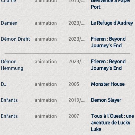
Charlie
animation
2015/....
Bienvenue à Paper
Port
Damien
animation
2023/....
Le Refuge d'Audrey
Démon Draht
animation
2023/....
Frieren : Beyond
Journey's End
Démon
animation
2023/....
Frieren : Beyond
Hemmung
Journey's End
DJ
animation
2005
Monster House
Enfants
animation
2019/....
Demon Slayer
Enfants
animation
2007
Tous à l'Ouest : une
aventure de Lucky
Luke