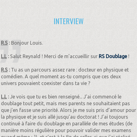
INTERVIEW
R.S
:
Bonjour Louis.
L.L
:
Salut Reynald ! Merci de m’accueillir sur
RS Doublage
!
R.S
:
Tu as un parcours assez rare : docteur en physique et
comédien. A quel moment as-tu compris que ces deux
univers pouvaient coexister dans ta vie ?
L.L
:
Je vois que tu es bien renseigné... J’ai commencé le
doublage tout petit, mais mes parents ne souhaitaient pas
que j’en fasse une priorité. Alors je me suis pris d’amour pour
la physique et je suis allé jusqu’au doctorat ! J’ai toujours
continué à faire du doublage en parallèle de mes études (de
manière moins régulière pour pouvoir valider mes examens
quand même ;-)), et c’est à la fin de celles-ci que j’ai réalisé