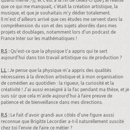
que ce qui me manquait, c’était la création artistique, la
musique, et que je souhaitais m’y dédier totalement.
Il m’est d’ailleurs arrivé que ces études me servent dans la
compréhension du son et des sujets abordés dans mes
projets et doublages, notamment lors d’un podcast de
France Inter sur les mathématiques !
R.S
:
Qu’est-ce que la physique t’a appris qui te sert
aujourd’hui dans ton travail artistique ou de production ?
L.L
:
Je pense que la physique m’a appris des qualités
nécessaires à la direction artistique et à mon organisation
de comédien au quotidien : la rigueur, la curiosité et la
créativité ! J’ai aussi enseigné à la fac pendant ma thèse, et je
suis sûr que cela m’aide aujourd’hui à faire preuve de
patience et de bienveillance dans mes directions.
R.S
:
Le fait d’avoir grandi aux côtés d’une figure aussi
reconnue que Brigitte Lecordier a-t-il naturellement suscité
chez toi l’envie de faire ce métier ?