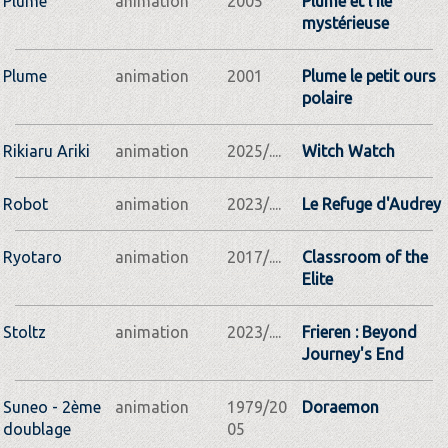
Plume
animation
2005
Plume et l'ile
mystérieuse
Plume
animation
2001
Plume le petit ours
polaire
Rikiaru Ariki
animation
2025/....
Witch Watch
Robot
animation
2023/....
Le Refuge d'Audrey
Ryotaro
animation
2017/....
Classroom of the
Elite
Stoltz
animation
2023/....
Frieren : Beyond
Journey's End
Suneo - 2ème
animation
1979/20
Doraemon
doublage
05