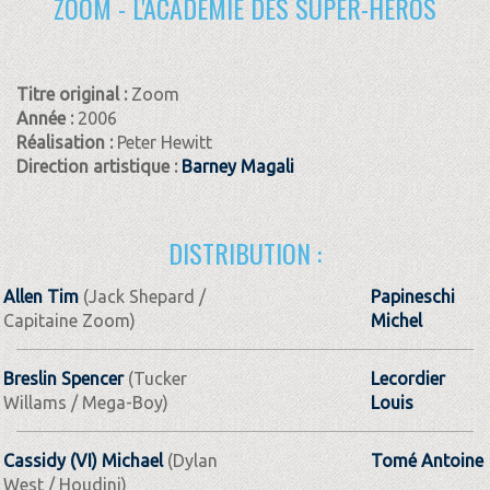
ZOOM - L'ACADÉMIE DES SUPER-HÉROS
Titre original :
Zoom
Année :
2006
Réalisation :
Peter Hewitt
Direction artistique :
Barney Magali
DISTRIBUTION :
Allen Tim
(Jack Shepard /
Papineschi
Capitaine Zoom)
Michel
Breslin Spencer
(Tucker
Lecordier
Willams / Mega-Boy)
Louis
Cassidy (VI) Michael
(Dylan
Tomé Antoine
West / Houdini)