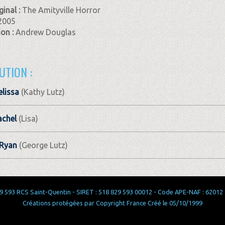
ginal :
The Amityville Horror
2005
ion :
Andrew Douglas
UTION :
lissa
(Kathy Lutz)
achel
(Lisa)
 Ryan
(George Lutz)
 593 RCS Saint-Quentin - SIRET : 518 829 593 00012 - Code APE-NAF : 62012 - 
Créations protégées par Copyright France Créé le 05/10/1999