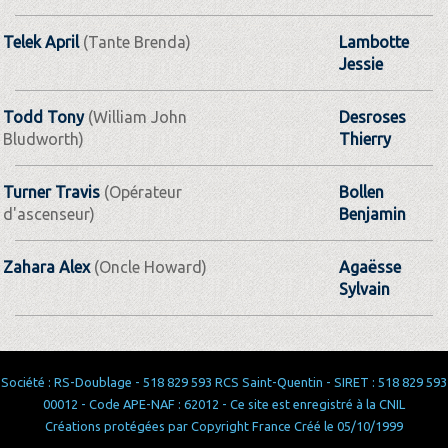
Telek April
(Tante Brenda)
Lambotte
Jessie
Todd Tony
(William John
Desroses
Bludworth)
Thierry
Turner Travis
(Opérateur
Bollen
d'ascenseur)
Benjamin
Zahara Alex
(Oncle Howard)
Agaësse
Sylvain
Société : RS-Doublage - 518 829 593 RCS Saint-Quentin - SIRET : 518 829 593
00012 - Code APE-NAF : 62012 - Ce site est enregistré à la CNIL
Créations protégées par Copyright France Créé le 05/10/1999