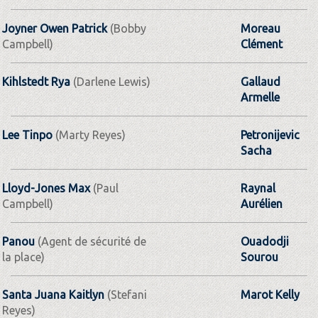
Joyner Owen Patrick
(Bobby
Moreau
Campbell)
Clément
Kihlstedt Rya
(Darlene Lewis)
Gallaud
Armelle
Lee Tinpo
(Marty Reyes)
Petronijevic
Sacha
Lloyd-Jones Max
(Paul
Raynal
Campbell)
Aurélien
Panou
(Agent de sécurité de
Ouadodji
la place)
Sourou
Santa Juana Kaitlyn
(Stefani
Marot Kelly
Reyes)